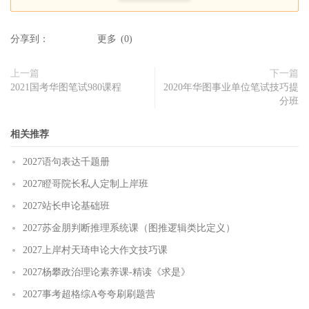
分享到：
更多
(
0
)
上一篇
下一篇
2021国考华图笔试980课程
2020年华图事业单位笔试技巧提
分班
相关推荐
2027语句表达千题册
2027瞪哥院长私人定制上岸班
2027站长申论基础班
2027苏金朋判断推理系统课（图推逻辑类比定义）
2027上岸村天琦申论大作文技巧课
2027杨攀政治理论素养课-精读《求是》
2027事考超格综A夸夸刷刷题营