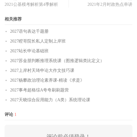
2021公基模考解析第4季解析
2021年2月时政热点串讲
相关推荐
2027语句表达千题册
2027瞪哥院长私人定制上岸班
2027站长申论基础班
2027苏金朋判断推理系统课（图推逻辑类比定义）
2027上岸村天琦申论大作文技巧课
2027杨攀政治理论素养课-精读《求是》
2027事考超格综A夸夸刷刷题营
2027天晓综合应用能力（A类）系统理论课
评论
1
评论前必须登录！