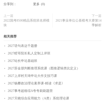
分享到：
更多
(
0
)
上一篇
下一篇
2022国考8500精品系统班名师模
2021事业单位公基模考大赛第14
块
季解析
相关推荐
2027语句表达千题册
2027瞪哥院长私人定制上岸班
2027站长申论基础班
2027苏金朋判断推理系统课（图推逻辑类比定义）
2027上岸村天琦申论大作文技巧课
2027杨攀政治理论素养课-精读《求是》
2027事考超格综A夸夸刷刷题营
2027天晓综合应用能力（A类）系统理论课