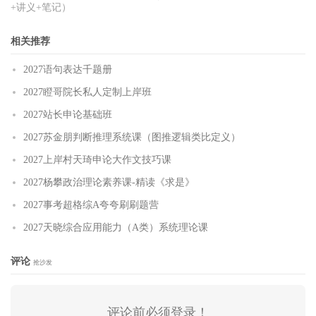
+讲义+笔记）
相关推荐
2027语句表达千题册
2027瞪哥院长私人定制上岸班
2027站长申论基础班
2027苏金朋判断推理系统课（图推逻辑类比定义）
2027上岸村天琦申论大作文技巧课
2027杨攀政治理论素养课-精读《求是》
2027事考超格综A夸夸刷刷题营
2027天晓综合应用能力（A类）系统理论课
评论
抢沙发
评论前必须登录！